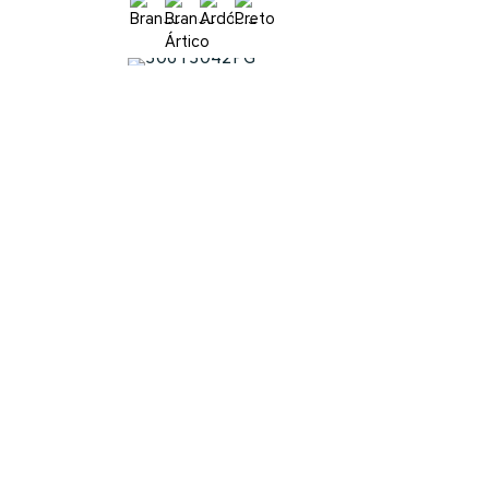
MONOCOMANDO CAYENNE DE BIDÉ
50615042
VASSOURA
55020005
SOBRE NÓS
Empresa
História