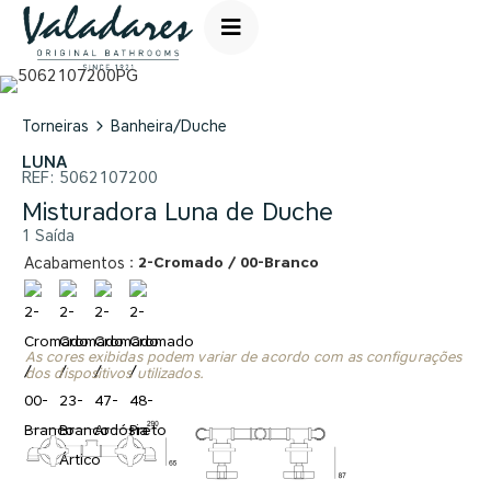
Torneiras
Banheira/Duche
LUNA
REF:
5062107200
Misturadora Luna de Duche
1 Saída
: 2-Cromado / 00-Branco
Acabamentos
As cores exibidas podem variar de acordo com as configurações
dos dispositivos utilizados.