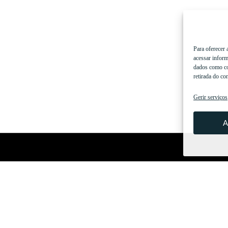
Para oferecer 
acessar inform
dados como co
retirada do co
Gerir serviços
A